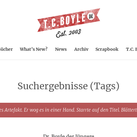
ücher
What’s New?
News
Archiv
Scrapbook
T.C. 
Suchergebnisse (Tags)
s Artefakt. Er wog es in einer Hand. Starrte auf den Titel. Blätter
Dr. Boyle der Jüngere