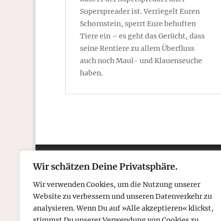
Superspreader ist. Verriegelt Euren
Schornstein, sperrt Eure behuften
Tiere ein – es geht das Gerücht, dass
seine Rentiere zu allem Überfluss
auch noch Maul- und Klauenseuche
haben.
Wir schätzen Deine Privatsphäre.
Kontakt
Über
Wir verwenden Cookies, um die Nutzung unserer
Telefon: 05306 912 418
Refr
Website zu verbessern und unseren Datenverkehr zu
Mail:
post@tcboyle.de
Wied
analysieren. Wenn Du auf »Alle akzeptieren« klickst,
Eröf
stimmst Du unserer Verwendung von Cookies zu.