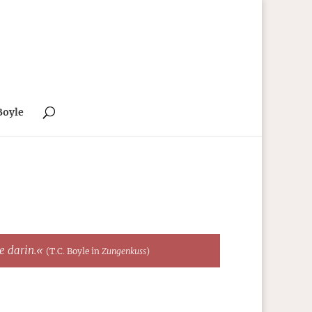
Boyle
te darin.«
(T.C. Boyle in
Zungenkuss
)