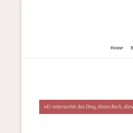
Home
B
»Er untersuchte das Ding, dieses Buch, diese