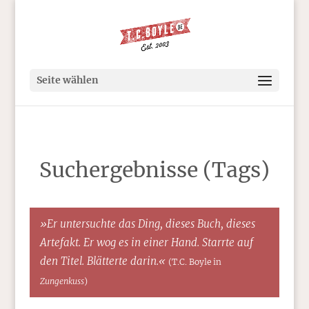
Seite wählen
Suchergebnisse (Tags)
»Er untersuchte das Ding, dieses Buch, dieses
Artefakt. Er wog es in einer Hand. Starrte auf
den Titel. Blätterte darin.«
(T.C. Boyle in
Zungenkuss
)