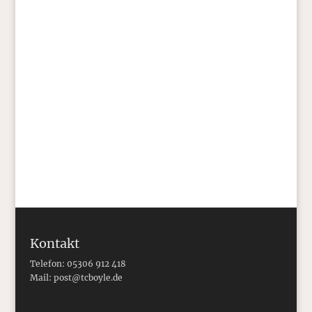
Nevada zurück, wo ich durch die
schneelosen Berge gestreift bin, mitten in
einem Wordsworthschen seelischen Tief,
hab zwei neue Kurzgeschichten
rausgehauen und mit dem Lesen in
Vorbereitung …
Kontakt
Telefon: 05306 912 418
Mail:
post@tcboyle.de