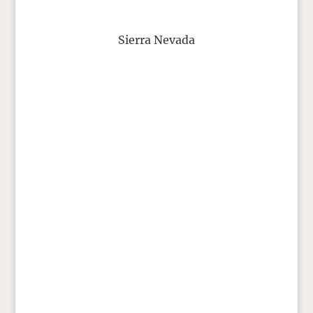
Sierra Nevada
T.C. Boyle
Viele von Euch wissen vielleicht, dass ich
den größten Teil des letzten Monats oben
in den Sierras war und mal Filmleute, mal