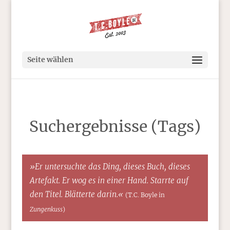
Seite wählen
Suchergebnisse (Tags)
»Er untersuchte das Ding, dieses Buch, dieses
Artefakt. Er wog es in einer Hand. Starrte auf
den Titel. Blätterte darin.«
(T.C. Boyle in
Zungenkuss
)