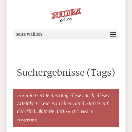
Seite wählen
Suchergebnisse (Tags)
»Er untersuchte das Ding, dieses Buch, dieses
Artefakt. Er wog es in einer Hand. Starrte auf
den Titel. Blätterte darin.«
(T.C. Boyle in
Zungenkuss
)