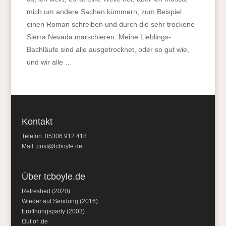
mich um andere Sachen kümmern, zum Beispiel
einen Roman schreiben und durch die sehr trockene
Sierra Nevada marschieren. Meine Lieblings-
Bachläufe sind alle ausgetrocknet, oder so gut wie,
und wir alle …
Kontakt
Telefon: 05306 912 418
Mail:
post@tcboyle.de
Über tcboyle.de
Refreshed (2020)
Wieder auf Sendung (2016)
Eröffnungsparty (2003)
Out of .de