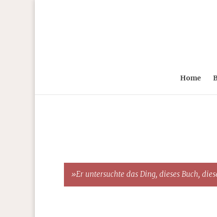
Home
B
»Er untersuchte das Ding, dieses Buch, diese