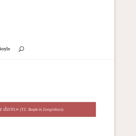
Boyle
te darin.«
Zungenkuss
(T.C. Boyle in
)