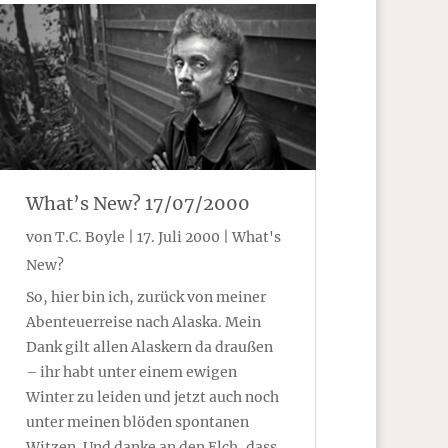
What’s New? 17/07/2000
von
T.C. Boyle
|
17. Juli 2000
|
What's
New?
So, hier bin ich, zurück von meiner
Abenteuerreise nach Alaska. Mein
Dank gilt allen Alaskern da draußen
– ihr habt unter einem ewigen
Winter zu leiden und jetzt auch noch
unter meinen blöden spontanen
Witzen. Und danke an den Elch, dass