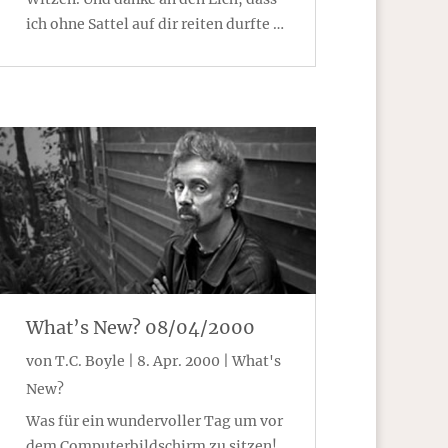
ich ohne Sattel auf dir reiten durfte …
What’s New? 08/04/2000
von
T.C. Boyle
|
8. Apr. 2000
|
What's
New?
Was für ein wundervoller Tag um vor
dem Computerbildschirm zu sitzen!