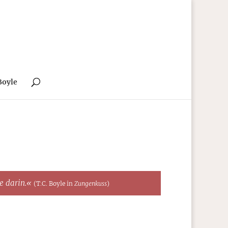
Boyle
te darin.«
(T.C. Boyle in
Zungenkuss
)