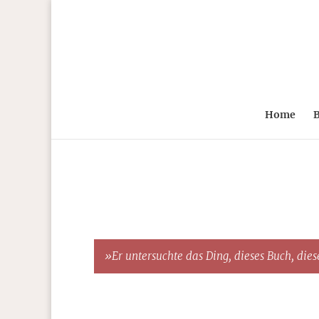
Home
B
»Er untersuchte das Ding, dieses Buch, diese