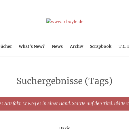
ücher
What’s New?
News
Archiv
Scrapbook
T.C. 
Suchergebnisse (Tags)
s Artefakt. Er wog es in einer Hand. Starrte auf den Titel. Blätter
Paris