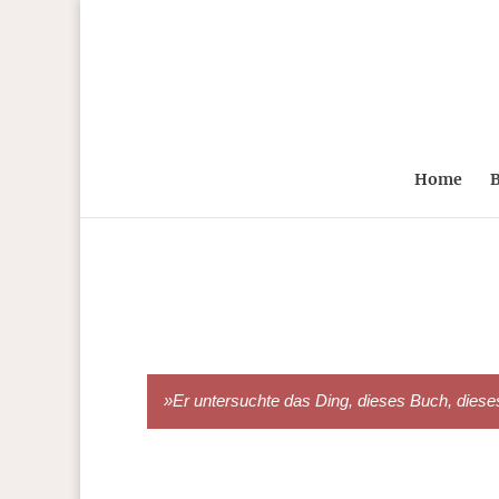
Home
B
»Er untersuchte das Ding, dieses Buch, dieses A