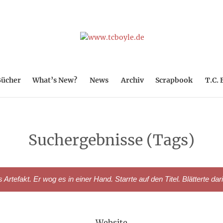
ücher
What’s New?
News
Archiv
Scrapbook
T.C. 
Suchergebnisse (Tags)
rtefakt. Er wog es in einer Hand. Starrte auf den Titel. Blätterte dar
Website