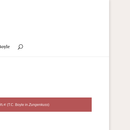
Boyle
in.«
(T.C. Boyle in
Zungenkuss
)