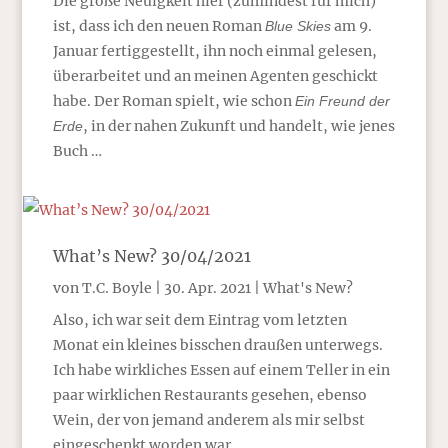
Die große Neuigkeit hier (zumindest für mich)
ist, dass ich den neuen Roman
am 9.
Blue Skies
Januar fertiggestellt, ihn noch einmal gelesen,
überarbeitet und an meinen Agenten geschickt
habe. Der Roman spielt, wie schon
Ein Freund der
, in der nahen Zukunft und handelt, wie jenes
Erde
Buch …
What’s New? 30/04/2021
von
T.C. Boyle
|
30. Apr. 2021
|
What's New?
Also, ich war seit dem Eintrag vom letzten
Monat ein kleines bisschen draußen unterwegs.
Ich habe wirkliches Essen auf einem Teller in ein
paar wirklichen Restaurants gesehen, ebenso
Wein, der von jemand anderem als mir selbst
eingeschenkt worden war.