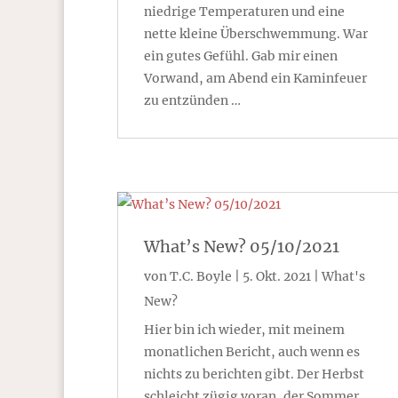
niedrige Temperaturen und eine
nette kleine Überschwemmung. War
ein gutes Gefühl. Gab mir einen
Vorwand, am Abend ein Kaminfeuer
zu entzünden …
What’s New? 05/10/2021
von
T.C. Boyle
|
5. Okt. 2021
|
What's
New?
Hier bin ich wieder, mit meinem
monatlichen Bericht, auch wenn es
nichts zu berichten gibt. Der Herbst
schleicht zügig voran, der Sommer