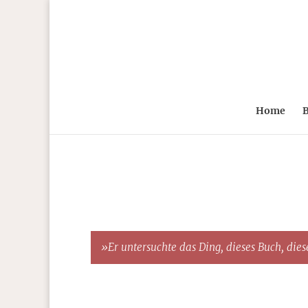
Home
B
»Er untersuchte das Ding, dieses Buch, diese