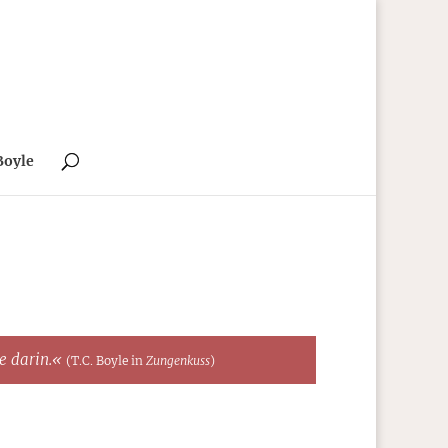
Boyle
te darin.«
(T.C. Boyle in
Zungenkuss
)