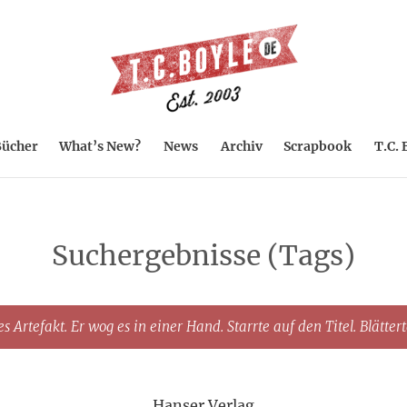
ücher
What’s New?
News
Archiv
Scrapbook
T.C. 
Suchergebnisse (Tags)
s Artefakt. Er wog es in einer Hand. Starrte auf den Titel. Blätter
Hanser Verlag