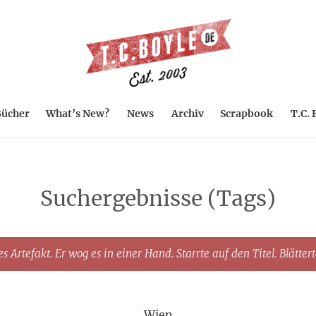
ücher
What’s New?
News
Archiv
Scrapbook
T.C. 
Suchergebnisse (Tags)
s Artefakt. Er wog es in einer Hand. Starrte auf den Titel. Blätter
Wien