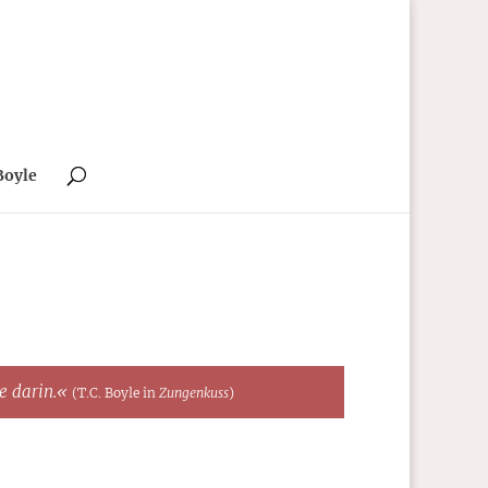
Boyle
te darin.«
(T.C. Boyle in
Zungenkuss
)