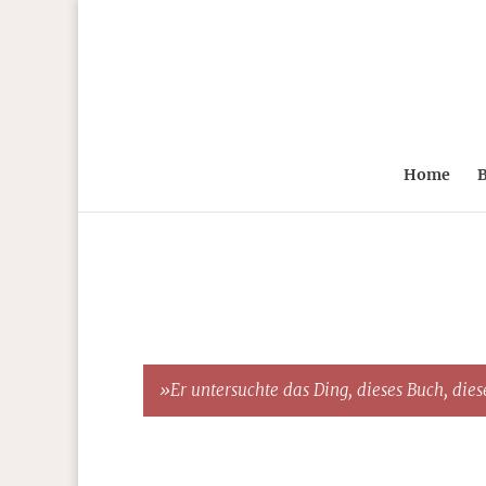
Home
B
»Er untersuchte das Ding, dieses Buch, diese