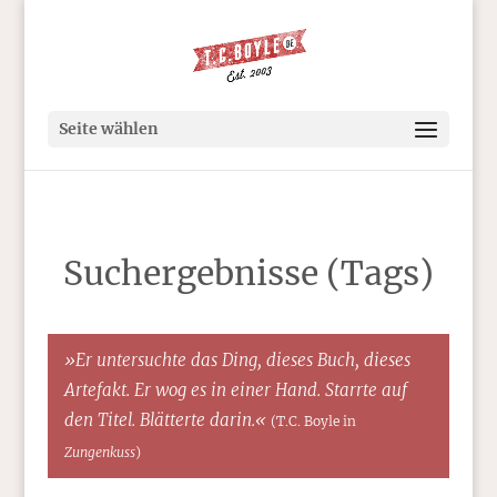
Seite wählen
Suchergebnisse (Tags)
»Er untersuchte das Ding, dieses Buch, dieses
Artefakt. Er wog es in einer Hand. Starrte auf
den Titel. Blätterte darin.«
(T.C. Boyle in
Zungenkuss
)