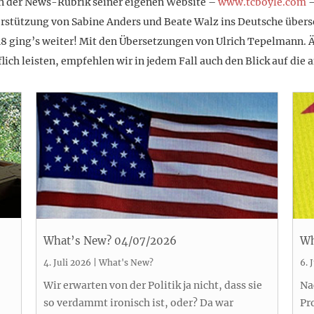
e in der News-Rubrik seiner eigenen Website –
www.tcboyle.com
–
erstützung von Sabine Anders und Beate Walz ins Deutsche überse
8 ging’s weiter! Mit den Übersetzungen von Ulrich Tepelmann. Ält
ich leisten, empfehlen wir in jedem Fall auch den Blick auf die 
What’s New? 04/07/2026
Wh
4. Juli 2026
|
What's New?
6. 
Wir erwarten von der Politik ja nicht, dass sie
Na
so verdammt ironisch ist, oder? Da war
Pr