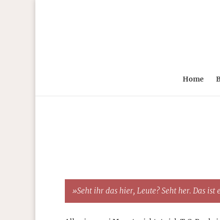
Home
B
»Seht ihr das hier, Leute? Seht her. Das is