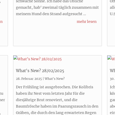
,
schwache Sonne. Ich habe das Übliche
Or
gemacht, hab‘ zweimal täglich zusammen mit
al
meinem Hund den Strand aufgesucht …
U.
en
mehr lesen
What’s New? 28/02/2025
Wh
28. Februar 2025
|
What's New?
30.
Der Frühling ist ausgebrochen. Die Kolibris
Ic
zu
haben ihr Nest vom letzten Jahr für die
kö
ner
diesjährige Brut renoviert, und die
ga
Baumfrösche haben im Paarungsrausch in den
ab
,
Gräben, die durch den lang erwarteten Regen
ei