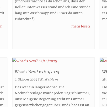
(und was machte es da schon aus, dass der
wi
s
Keller unter Wasser stand und ich eine Stunde
Ös
rdt
lang mit Wischmopp und Eimer da unten
fa
zubrachte?).
me
en
mehr lesen
What’s New? 02/10/2025
Wh
2. Oktober 2025
|
What's New?
28.
ist
Das war ein langer Monat. Die
Ho
uch
Nachrichtenlage wurde jeden Tag schlimmer,
we
aus
unsere eigene Regierung steht uns immer
in
 in
gegensätzlicher gegenüber, und Chaos ist an
Rü