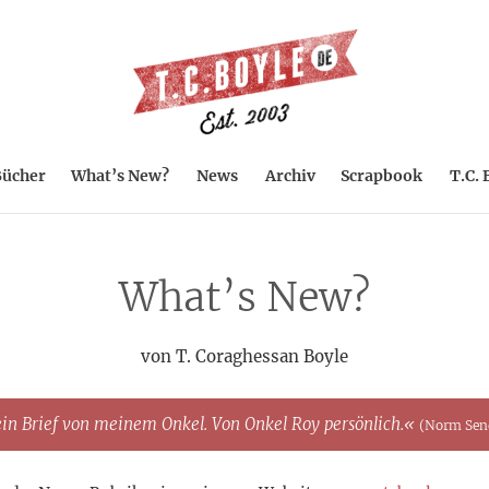
ücher
What’s New?
News
Archiv
Scrapbook
T.C. 
What’s New?
von T. Coraghessan Boyle
t ein Brief von meinem Onkel. Von Onkel Roy persönlich.«
(Norm Sen