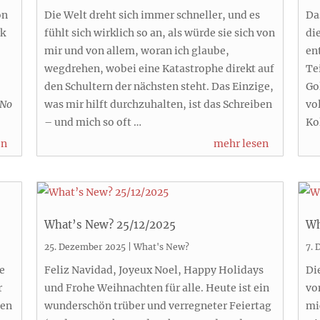
on
Die Welt dreht sich immer schneller, und es
Da
rk
fühlt sich wirklich so an, als würde sie sich von
di
mir und von allem, woran ich glaube,
en
wegdrehen, wobei eine Katastrophe direkt auf
Te
den Schultern der nächsten steht. Das Einzige,
Go
No
was mir hilft durchzuhalten, ist das Schreiben
vo
– und mich so oft …
Ko
en
mehr lesen
What’s New? 25/12/2025
Wh
25. Dezember 2025
|
What's New?
7.
ne
Feliz Navidad, Joyeux Noel, Happy Holidays
Di
r
und Frohe Weihnachten für alle. Heute ist ein
vo
den
wunderschön trüber und verregneter Feiertag
mi