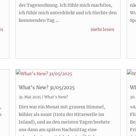
g
der Tagesordnung. Ich fühle mich machtlos,
nä
ich fühle mich unterdrückt und ich fürchte den
Wu
kommenden Tag …
Sp
en
mehr lesen
What’s New? 31/05/2025
Wh
31. Mai 2025
|
What's New?
30.
,
Dies war ein Monat mit grauem Himmel,
»A
u
kühler als sonst (trotz der Hitzewelle im
Fl
Inland), und an den meisten Tagen beehrte
Be
uns dann am späten Nachmittag eine
Fr