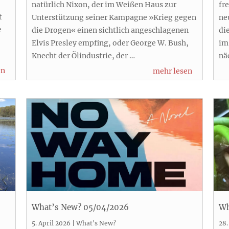
natürlich Nixon, der im Weißen Haus zur
fr
t
Unterstützung seiner Kampagne »Krieg gegen
ne
e
die Drogen« einen sichtlich angeschlagenen
di
Elvis Presley empfing, oder George W. Bush,
im
Knecht der Ölindustrie, der …
nä
en
mehr lesen
What’s New? 05/04/2026
Wh
5. April 2026
|
What's New?
28.